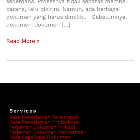
sederhana. Prosesnya tidak sebatas membeli
barang, lalu dikirim. Namun, ada berbagai
dokumen yang harus dimiliki. Sebelumnya,
dokumen-dokumen […]
Read More »
Services
Jasa Penerjemah Tersumpah
Jasa Penerjemah Profesional
Terjemah Dokumen Pribadi
Terjemah Dokumen Perusahaan
Jasa Legalisasi Dokumen