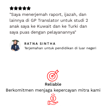
Rated





"Saya menerjemah raport, ijazah, dan
5
lainnya di GP Translator untuk studi 2
out
anak saya ke Kuwait dan ke Turki dan
of
saya puas dengan pelayanannya"
5
RATNA SINTHA
Terjemahan untuk pendidikan di luar negeri
Reliable
Berkomitmen menjaga kepercayan mitra kami