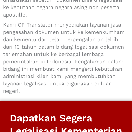
ke kedutaan negara negara asing non peserta
apostille.
Kami GP Translator menyediakan layanan jasa
pengesahan dokumen untuk ke kemenkumham
dan kemenlu dan telah berpengalaman lebih
dari 10 tahun dalam bidang legalisasi dokumen
terjemahan untuk ke berbagai lembaga
pemerintahan di Indonesia. Pengalaman dalam
bidang ini membuat kami mengerti kebutuhan
administrasi klien kami yang membutuhkan
layanan legalisasi untuk digunakan di luar
negeri.
Dapatkan Segera
Legalisasi Kementerian