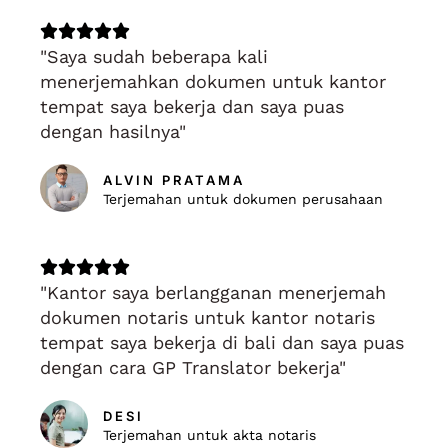
Rated





"Saya sudah beberapa kali
5
menerjemahkan dokumen untuk kantor
out
tempat saya bekerja dan saya puas
of
dengan hasilnya"
5
ALVIN PRATAMA
Terjemahan untuk dokumen perusahaan
Rated





"Kantor saya berlangganan menerjemah
5
dokumen notaris untuk kantor notaris
out
tempat saya bekerja di bali dan saya puas
of
dengan cara GP Translator bekerja"
5
DESI
Terjemahan untuk akta notaris