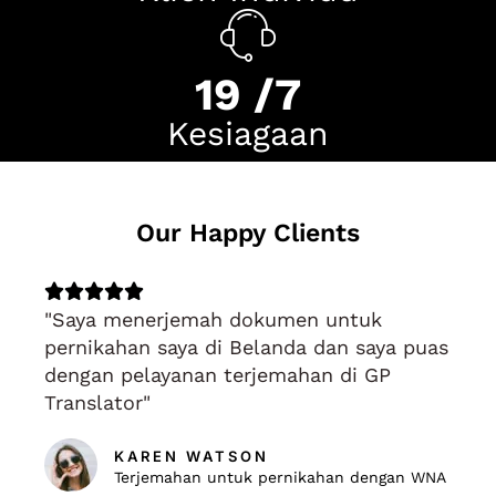
23
/7
Kesiagaan
Our Happy Clients
Rated





"Saya menerjemah dokumen untuk
5
pernikahan saya di Belanda dan saya puas
out
dengan pelayanan terjemahan di GP
of
Translator"
5
KAREN WATSON
Terjemahan untuk pernikahan dengan WNA