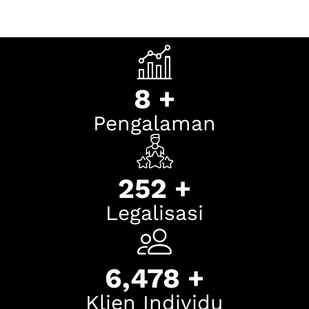
9
+
Pengalaman
295
+
Legalisasi
7,652
+
Klien Individu