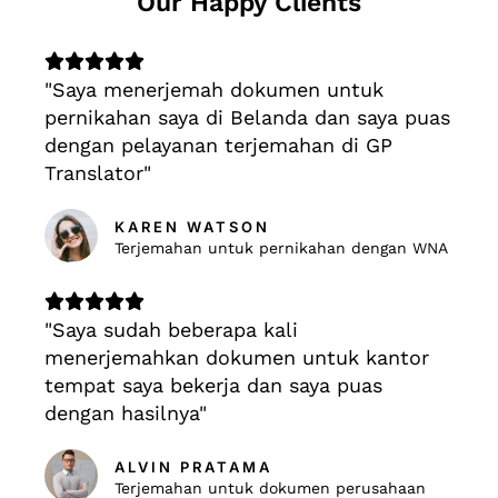
Our Happy Clients
R





"Saya menerjemah dokumen untuk
a
pernikahan saya di Belanda dan saya puas
t
dengan pelayanan terjemahan di GP
e
Translator"
d
5
o
KAREN WATSON
Terjemahan untuk pernikahan dengan WNA
u
t
R





o
"Saya sudah beberapa kali
a
f
menerjemahkan dokumen untuk kantor
t
5
tempat saya bekerja dan saya puas
e
dengan hasilnya"
d
5
o
ALVIN PRATAMA
Terjemahan untuk dokumen perusahaan
u