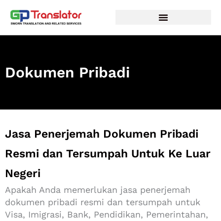
Lewati
ke
konten
Dokumen Pribadi
Jasa Penerjemah Dokumen Pribadi
Resmi dan Tersumpah Untuk Ke Luar
Negeri
Apakah Anda memerlukan jasa penerjemah
dokumen pribadi resmi dan tersumpah untuk
Visa, Imigrasi, Bank, Pendidikan, Pemerintahan,