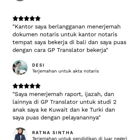
t
o
R





f
"Kantor saya berlangganan menerjemah
a
5
dokumen notaris untuk kantor notaris
t
tempat saya bekerja di bali dan saya puas
e
dengan cara GP Translator bekerja"
d
5
o
DESI
Terjemahan untuk akta notaris
u
t
R





o
"Saya menerjemah raport, ijazah, dan
a
f
lainnya di GP Translator untuk studi 2
t
5
anak saya ke Kuwait dan ke Turki dan
e
saya puas dengan pelayanannya"
d
5
o
RATNA SINTHA
Terjemahan untuk pendidikan di luar negeri