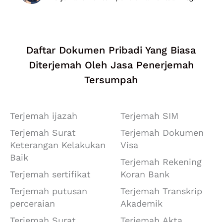
u
t
o
f
Daftar Dokumen Pribadi Yang Biasa
5
Diterjemah Oleh Jasa Penerjemah
Tersumpah
Terjemah ijazah
Terjemah SIM
Terjemah Surat
Terjemah Dokumen
Keterangan Kelakukan
Visa
Baik
Terjemah Rekening
Terjemah sertifikat
Koran Bank
Terjemah putusan
Terjemah Transkrip
perceraian
Akademik
Terjemah Surat
Terjemah Akta