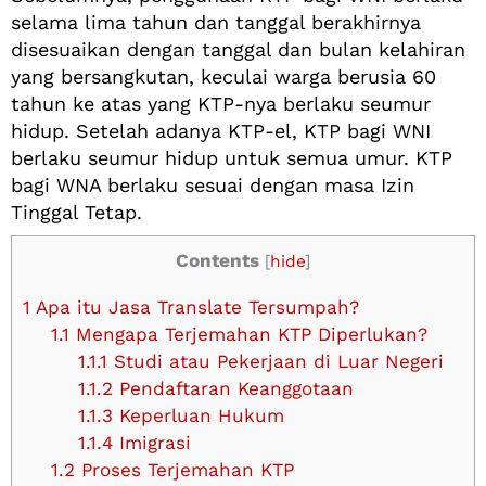
selama lima tahun dan tanggal berakhirnya
disesuaikan dengan tanggal dan bulan kelahiran
yang bersangkutan, keculai warga berusia 60
tahun ke atas yang KTP-nya berlaku seumur
hidup. Setelah adanya KTP-el, KTP bagi WNI
berlaku seumur hidup untuk semua umur. KTP
bagi WNA berlaku sesuai dengan masa Izin
Tinggal Tetap.
Contents
[
hide
]
1
Apa itu Jasa Translate Tersumpah?
1.1
Mengapa Terjemahan KTP Diperlukan?
1.1.1
Studi atau Pekerjaan di Luar Negeri
1.1.2
Pendaftaran Keanggotaan
1.1.3
Keperluan Hukum
1.1.4
Imigrasi
1.2
Proses Terjemahan KTP