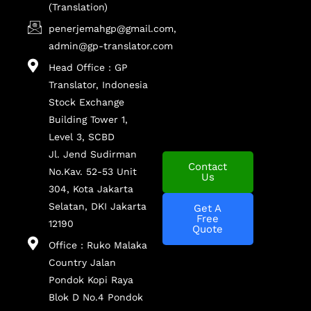
(Translation)
penerjemahgp@gmail.com,
admin@gp-translator.com
Head Office : GP
Translator, Indonesia
Stock Exchange
Building Tower 1,
Level 3, SCBD
Jl. Jend Sudirman
Contact
No.Kav. 52-53 Unit
Us
304, Kota Jakarta
Selatan, DKI Jakarta
Get A
Free
12190
Quote
Office : Ruko Malaka
Country Jalan
Pondok Kopi Raya
Blok D No.4 Pondok