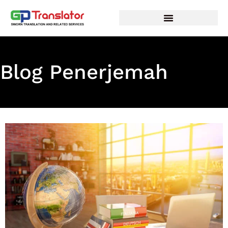
Lewati
ke
konten
Blog Penerjemah