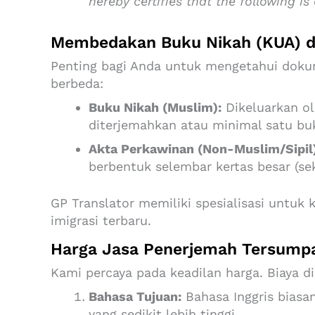
hereby certifies that the following i
Membedakan Buku Nikah (KUA) da
Penting bagi Anda untuk mengetahui dokum
berbeda:
Buku Nikah (Muslim):
Dikeluarkan ol
diterjemahkan atau minimal satu bu
Akta Perkawinan (Non-Muslim/Sipil)
berbentuk selembar kertas besar (se
GP Translator memiliki spesialisasi untuk 
imigrasi terbaru.
Harga Jasa Penerjemah Tersumpa
Kami percaya pada keadilan harga. Biaya di
Bahasa Tujuan:
Bahasa Inggris biasan
yang sedikit lebih tinggi.