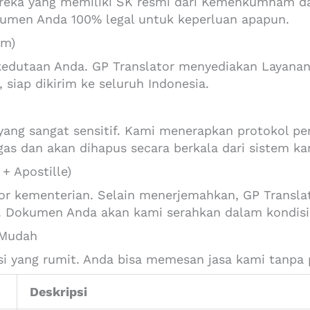
eka yang memiliki SK resmi dari Kemenkumham dan 
kumen Anda 100% legal untuk keperluan apapun.
am)
kedutaan Anda. GP Translator menyediakan Layanan
 siap dikirim ke seluruh Indonesia.
 yang sangat sensitif. Kami menerapkan protokol p
as dan akan dihapus secara berkala dari sistem ka
+ Apostille)
ntor kementerian. Selain menerjemahkan, GP Transl
e. Dokumen Anda akan kami serahkan dalam kondisi 
 Mudah
si yang rumit. Anda bisa memesan jasa kami tanpa 
Deskripsi