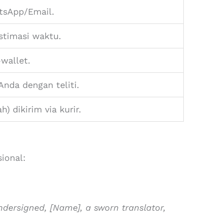
atsApp/Email.
stimasi waktu.
wallet.
da dengan teliti.
) dikirim via kurir.
ional:
ndersigned, [Name], a sworn translator,