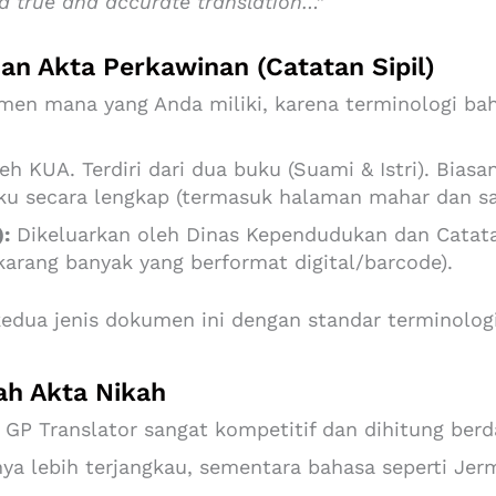
s a true and accurate translation…”
n Akta Perkawinan (Catatan Sipil)
en mana yang Anda miliki, karena terminologi baha
eh KUA. Terdiri dari dua buku (Suami & Istri). Bia
ku secara lengkap (termasuk halaman mahar dan sa
:
Dikeluarkan oleh Dinas Kependudukan dan Catatan
karang banyak yang berformat digital/barcode).
kedua jenis dokumen ini dengan standar terminologi
h Akta Nikah
 GP Translator sangat kompetitif dan dihitung berd
ya lebih terjangkau, sementara bahasa seperti Jerm