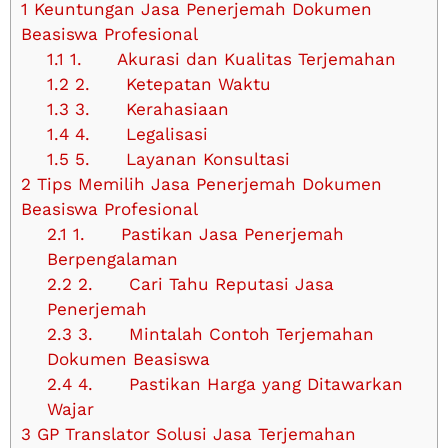
1
Keuntungan Jasa Penerjemah Dokumen
Beasiswa Profesional
1.1
1. Akurasi dan Kualitas Terjemahan
1.2
2. Ketepatan Waktu
1.3
3. Kerahasiaan
1.4
4. Legalisasi
1.5
5. Layanan Konsultasi
2
Tips Memilih Jasa Penerjemah Dokumen
Beasiswa Profesional
2.1
1. Pastikan Jasa Penerjemah
Berpengalaman
2.2
2. Cari Tahu Reputasi Jasa
Penerjemah
2.3
3. Mintalah Contoh Terjemahan
Dokumen Beasiswa
2.4
4. Pastikan Harga yang Ditawarkan
Wajar
3
GP Translator Solusi Jasa Terjemahan